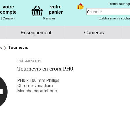
Distributeur a
votre
votre
compte
panier
| Création
0 articles
Etablissements scolair
Enseignement
Caméras
ge
Tournevis
Ref. 44096012
Tournevis en croix PH0
PH0 x 100 mm Phillips
Chrome-vanadium
Manche caoutchouc