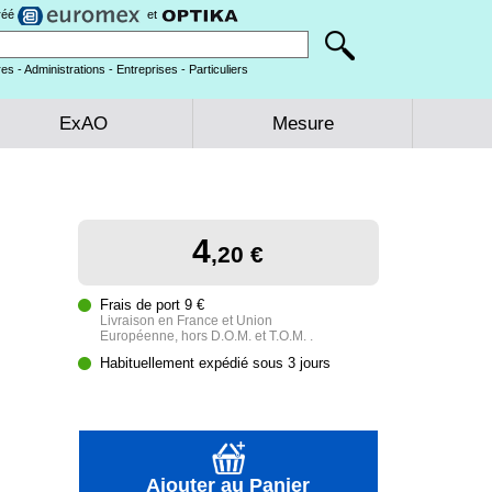
gréé
et
es - Administrations - Entreprises - Particuliers
ExAO
Mesure
4
,20 €
Frais de port 9 €
Livraison en France et Union
Européenne, hors D.O.M. et T.O.M. .
Habituellement expédié sous 3 jours
Ajouter au Panier