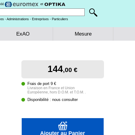
gréé
et
es - Administrations - Entreprises - Particuliers
ExAO
Mesure
144
,00 €
Frais de port 9 €
Livraison en France et Union
Européenne, hors D.O.M. et T.O.M. .
Disponibilité : nous consulter
Ajouter au Panier