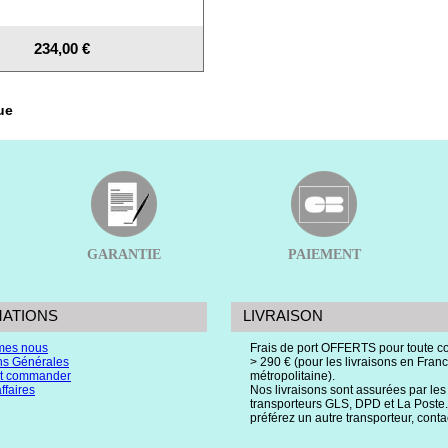
234,00 €
ue
GARANTIE
PAIEMENT
MATIONS
LIVRAISON
mes nous
Frais de port OFFERTS pour toute
ns Générales
> 290 € (pour les livraisons en Fran
 commander
métropolitaine).
ffaires
Nos livraisons sont assurées par les
transporteurs GLS, DPD et La Poste.
préférez un autre transporteur, cont