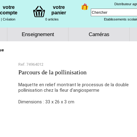
Distributeur a
votre
votre
compte
panier
| Création
0 articles
Etablissements scolair
Enseignement
Caméras
ue
Ref. 74964012
Parcours de la pollinisation
Maquette en relief montrant le processus de la double
pollinisation chez la fleur d'angiosperme
Dimensions : 33 x 26 x 3 cm