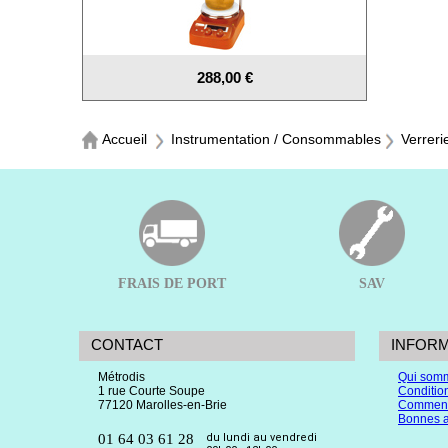
288,00 €
Accueil
Instrumentation / Consommables
Verreri
FRAIS DE PORT
SAV
CONTACT
INFOR
Métrodis
Qui som
1 rue Courte Soupe
Conditio
77120 Marolles-en-Brie
Comment
Bonnes a
01 64 03 61 28
du lundi au vendredi