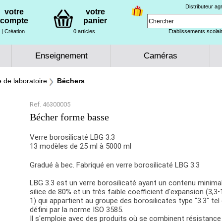
Distributeur a
votre
votre
compte
panier
| Création
0 articles
Etablissements scolair
Enseignement
Caméras
e de laboratoire
Béchers
Ref. 46300005
Bécher forme basse
Verre borosilicaté LBG 3.3
13 modèles de 25 ml à 5000 ml
Gradué à bec. Fabriqué en verre borosilicaté LBG 3.3
LBG 3.3 est un verre borosilicaté ayant un contenu minima
silice de 80% et un très faible coefficient d'expansion (3,3
1) qui appartient au groupe des borosilicates type "3.3" tel
défini par la norme ISO 3585.
Il s'emploie avec des produits où se combinent résistance