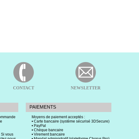
CONTACT
NEWSLETTER
PAIEMENTS
 commande
Moyens de paiement acceptés :
ce
• Carte bancaire (système sécurisé 3DSecure)
• PayPal
• Chèque bancaire
 Si vous
• Virement bancaire
actez nous.
• Mandat administratif (plateforme Chorus Pro)