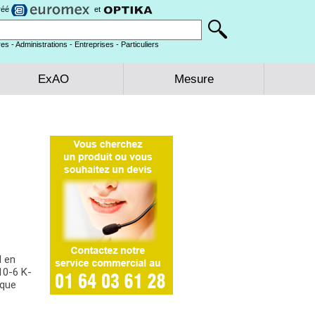
gréé
et
es - Administrations - Entreprises - Particuliers
ExAO
Mesure
l en
•10-6 K-
 que