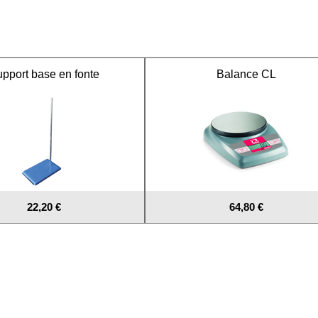
pport base en fonte
Balance CL
22,20 €
64,80 €