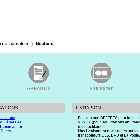
e de laboratoire
Béchers
GARANTIE
PAIEMENT
MATIONS
LIVRAISON
mes nous
Frais de port OFFERTS pour toute
ns Générales
> 290 € (pour les livraisons en Fran
 commander
métropolitaine).
ffaires
Nos livraisons sont assurées par les
transporteurs GLS, DPD et La Poste.
préférez un autre transporteur, cont