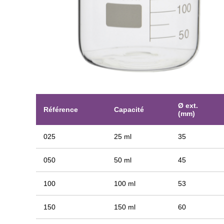
Ø ext.
Référence
Capacité
(mm)
025
25 ml
35
050
50 ml
45
100
100 ml
53
150
150 ml
60