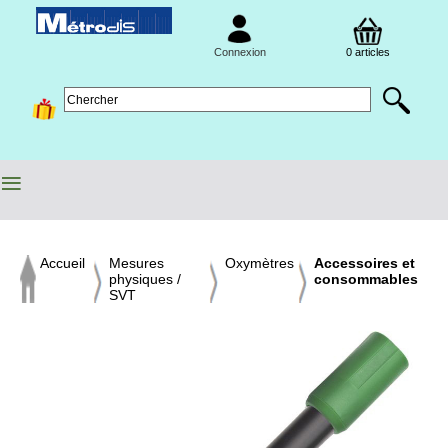
Connexion
0 articles
≡
Accueil
Mesures
Oxymètres
Accessoires et
physiques /
consommables
SVT