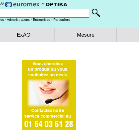
gréé
et
es - Administrations - Entreprises - Particuliers
ExAO
Mesure