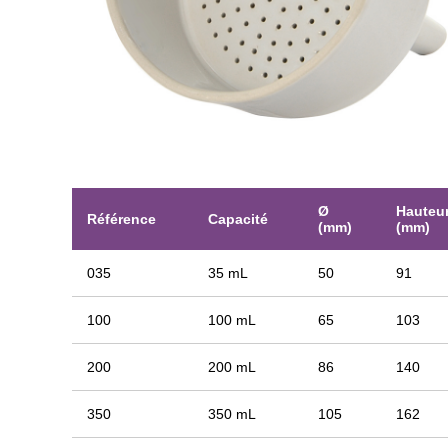
Ø
Hauteu
Référence
Capacité
(mm)
(mm)
035
35 mL
50
91
100
100 mL
65
103
200
200 mL
86
140
350
350 mL
105
162