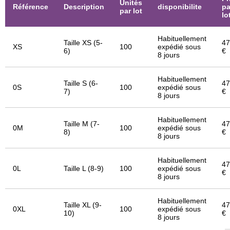
Unités
Référence
Description
disponibilite
pa
par lot
lo
Habituellement
Taille XS (5-
47
XS
100
expédié sous
6)
€
8 jours
Habituellement
Taille S (6-
47
0S
100
expédié sous
7)
€
8 jours
Habituellement
Taille M (7-
47
0M
100
expédié sous
8)
€
8 jours
Habituellement
47
0L
Taille L (8-9)
100
expédié sous
€
8 jours
Habituellement
Taille XL (9-
47
0XL
100
expédié sous
10)
€
8 jours