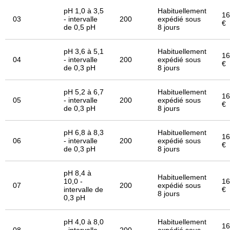
pH 1,0 à 3,5
Habituellement
16
03
- intervalle
200
expédié sous
€
de 0,5 pH
8 jours
pH 3,6 à 5,1
Habituellement
16
04
- intervalle
200
expédié sous
€
de 0,3 pH
8 jours
pH 5,2 à 6,7
Habituellement
16
05
- intervalle
200
expédié sous
€
de 0,3 pH
8 jours
pH 6,8 à 8,3
Habituellement
16
06
- intervalle
200
expédié sous
€
de 0,3 pH
8 jours
pH 8,4 à
Habituellement
10,0 -
16
07
200
expédié sous
intervalle de
€
8 jours
0,3 pH
pH 4,0 à 8,0
Habituellement
16