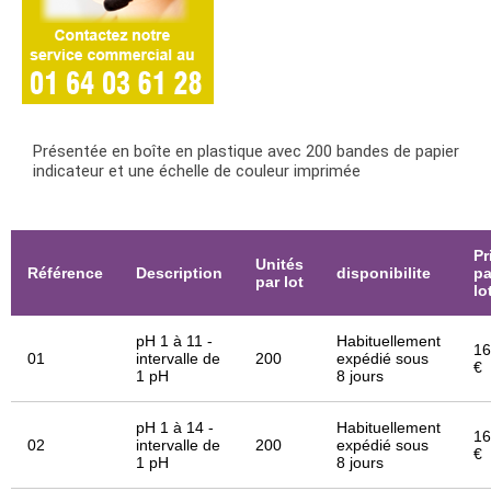
Présentée en boîte en plastique avec 200 bandes de papier
indicateur et une échelle de couleur imprimée
Pr
Unités
Référence
Description
disponibilite
pa
par lot
lo
pH 1 à 11 -
Habituellement
16
01
intervalle de
200
expédié sous
€
1 pH
8 jours
pH 1 à 14 -
Habituellement
16
02
intervalle de
200
expédié sous
€
1 pH
8 jours