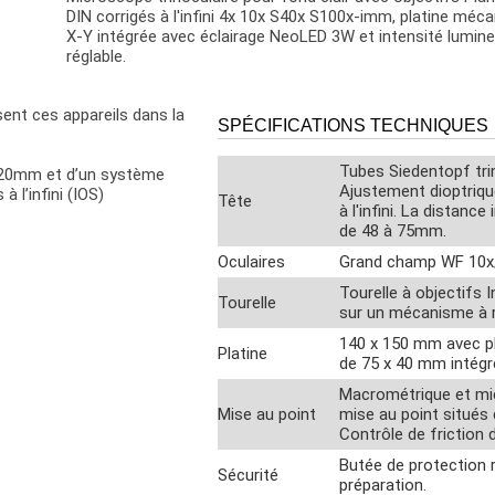
DIN corrigés à l'infini 4x 10x S40x S100x-imm, platine méc
X-Y intégrée avec éclairage NeoLED 3W et intensité lumin
réglable.
ent ces appareils dans la
SPÉCIFICATIONS TECHNIQUES
Tubes Siedentopf trin
/20mm et d’un système
Ajustement dioptrique
à l’infini (IOS)
Tête
à l'infini. La distance
de 48 à 75mm.
Oculaires
Grand champ WF 10
Tourelle à objectifs 
Tourelle
sur un mécanisme à r
140 x 150 mm avec p
Platine
de 75 x 40 mm intégr
Macrométrique et mic
Mise au point
mise au point situés 
Contrôle de friction 
Butée de protection ré
Sécurité
préparation.