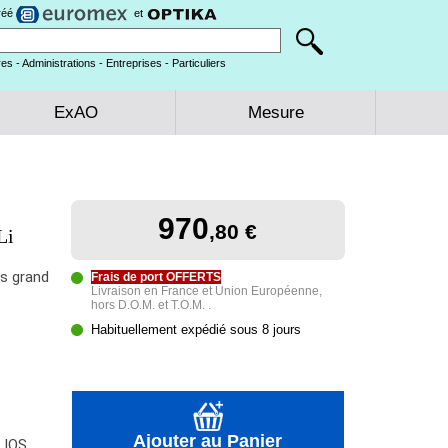
gréé
et
es - Administrations - Entreprises - Particuliers
ExAO
Mesure
970
,80 €
Li
es grand
Frais de port OFFERTS
Livraison en France et Union Européenne,
hors D.O.M. et T.O.M. .
Habituellement expédié sous 8 jours
Ajouter au Panier
n IOS