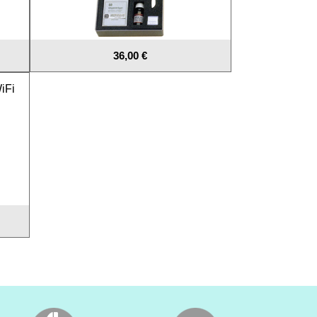
36,00 €
iFi