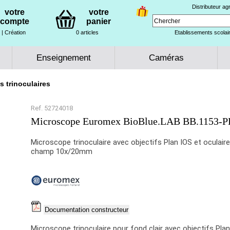
Distributeur a
votre
votre
compte
panier
| Création
0 articles
Etablissements scolair
Enseignement
Caméras
 trinoculaires
Ref. 52724018
Microscope Euromex BioBlue.LAB BB.1153-P
Microscope trinoculaire avec objectifs Plan IOS et oculair
champ 10x/20mm
Documentation constructeur
Microscope trinoculaire pour fond clair avec objectifs Pla