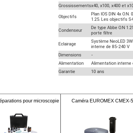
Grossissements
x40, x100, x400 et x1
Plan IOS DIN 4x O.N. 
Objectifs
1.25. Les objectifs 
De type Abbe O.N 1.25
Condenseur
porte filtre
Système NeoLED 3W av
Eclairage
interne de 85-240 V
Dimensions
-
Alimentation
Alimentation interne
Garantie
10 ans
réparations pour microscopie
Caméra EUROMEX CMEX-5