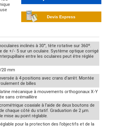
anique
euse
Devis Express
oculaires inclinés à 30°, tête rotative sur 360º.
 de +/- 5 sur un oculaire. Système optique corrigé
 interpupillaire entre les oculaires peut être réglée
x/20 mm
Inversée à 4 positions avec crans d'arrêt. Montée
oulement de billes
latine mécanique à mouvements orthogonaux X-Y
ée sans crémaillère
rométrique coaxiale à l'aide de deux boutons de
de chaque côté du statif. Graduation de 2 µm.
de mise au point réglable.
glable pour la protection des l’objectifs et de la