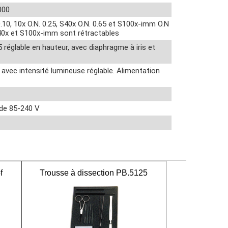
000
0.10, 10x O.N. 0.25, S40x O.N. 0.65 et S100x-imm O.N
S40x et S100x-imm sont rétractables
 réglable en hauteur, avec diaphragme à iris et
ec intensité lumineuse réglable. Alimentation
 de 85-240 V
f
Trousse à dissection PB.5125