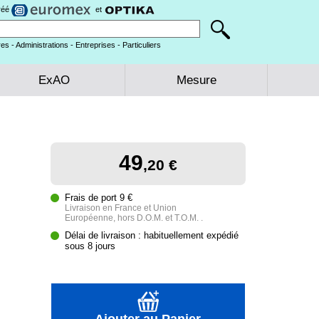
gréé
et
es - Administrations - Entreprises - Particuliers
ExAO
Mesure
49
,20 €
Frais de port 9 €
Livraison en France et Union
Européenne, hors D.O.M. et T.O.M. .
Délai de livraison : habituellement expédié
sous 8 jours