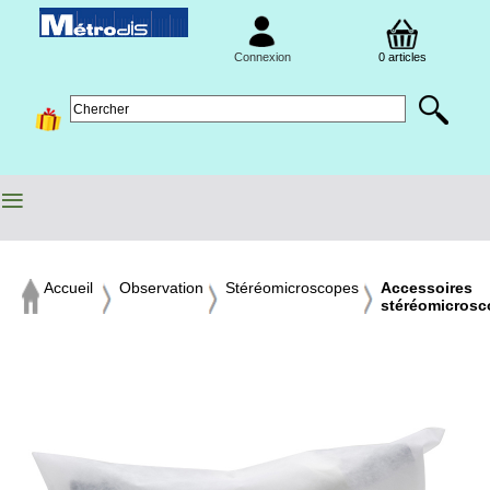
Connexion
0 articles
≡
Accueil
Observation
Stéréomicroscopes
Accessoires
stéréomicros