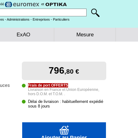
gréé
et
es - Administrations - Entreprises - Particuliers
ExAO
Mesure
796
,80 €
ouces
Frais de port OFFERTS
Livraison en France et Union Européenne,
hors D.O.M. et T.O.M. .
Délai de livraison : habituellement expédié
sous 8 jours
Ajouter au Panier