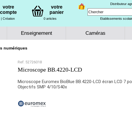
Distributeur a
votre
votre
compte
panier
| Création
0 articles
Etablissements scolair
Enseignement
Caméras
s numériques
Ref. 52726018
Microscope BB.4220‑LCD
Microscope Euromex BioBlue BB.4220-LCD écran LCD 7 p
Objectifs SMP 4/10/S40x