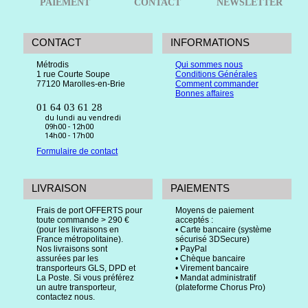
PAIEMENT
CONTACT
NEWSLETTER
CONTACT
INFORMATIONS
Métrodis
Qui sommes nous
1 rue Courte Soupe
Conditions Générales
77120 Marolles-en-Brie
Comment commander
Bonnes affaires
01 64 03 61 28
du lundi au vendredi
09h00 - 12h00
14h00 - 17h00
Formulaire de contact
LIVRAISON
PAIEMENTS
Frais de port OFFERTS pour
Moyens de paiement
toute commande > 290 €
acceptés :
(pour les livraisons en
• Carte bancaire (système
France métropolitaine).
sécurisé 3DSecure)
Nos livraisons sont
• PayPal
assurées par les
• Chèque bancaire
transporteurs GLS, DPD et
• Virement bancaire
La Poste. Si vous préférez
• Mandat administratif
un autre transporteur,
(plateforme Chorus Pro)
contactez nous.