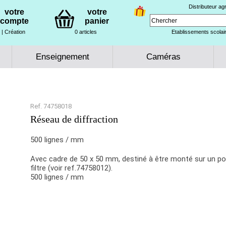
Distributeur a
votre
votre
compte
panier
| Création
0 articles
Etablissements scolair
Enseignement
Caméras
Ref. 74758018
Réseau de diffraction
500 lignes / mm
Avec cadre de 50 x 50 mm, destiné à être monté sur un po
filtre (voir ref.74758012).
500 lignes / mm