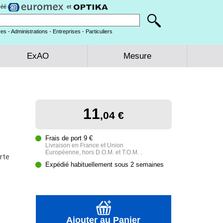
gréé
et
es - Administrations - Entreprises - Particuliers
ExAO
Mesure
11
,04 €
Frais de port 9 €
Livraison en France et Union
Européenne, hors D.O.M. et T.O.M. .
rte
Expédié habituellement sous 2 semaines
Ajouter au Panier