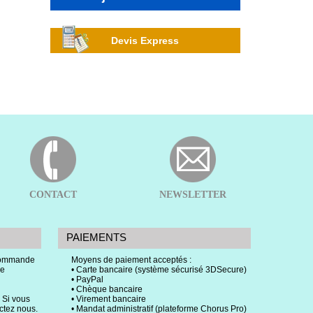
Devis Express
CONTACT
NEWSLETTER
PAIEMENTS
 commande
Moyens de paiement acceptés :
ce
• Carte bancaire (système sécurisé 3DSecure)
• PayPal
• Chèque bancaire
 Si vous
• Virement bancaire
actez nous.
• Mandat administratif (plateforme Chorus Pro)