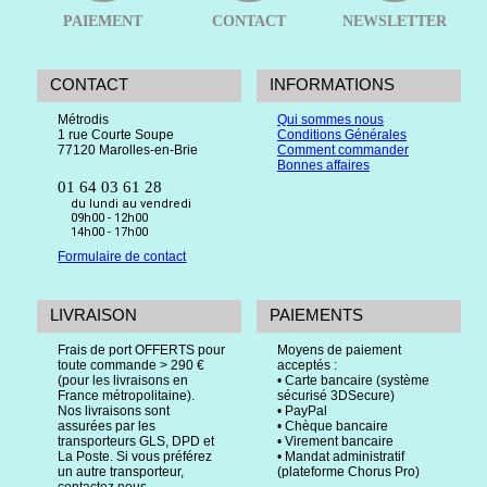
PAIEMENT
CONTACT
NEWSLETTER
CONTACT
INFORMATIONS
Métrodis
Qui sommes nous
1 rue Courte Soupe
Conditions Générales
77120 Marolles-en-Brie
Comment commander
Bonnes affaires
01 64 03 61 28
du lundi au vendredi
09h00 - 12h00
14h00 - 17h00
Formulaire de contact
LIVRAISON
PAIEMENTS
Frais de port OFFERTS pour
Moyens de paiement
toute commande > 290 €
acceptés :
(pour les livraisons en
• Carte bancaire (système
France métropolitaine).
sécurisé 3DSecure)
Nos livraisons sont
• PayPal
assurées par les
• Chèque bancaire
transporteurs GLS, DPD et
• Virement bancaire
La Poste. Si vous préférez
• Mandat administratif
un autre transporteur,
(plateforme Chorus Pro)