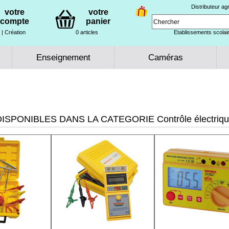
Distributeur a
votre
votre
compte
panier
| Création
0 articles
Etablissements scolair
Enseignement
Caméras
ISPONIBLES DANS LA CATEGORIE Contrôle électriq