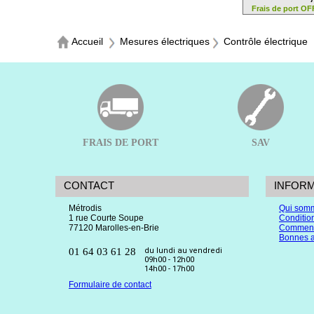
Frais de port O
Accueil
Mesures électriques
Contrôle électrique
FRAIS DE PORT
SAV
CONTACT
INFOR
Métrodis
Qui som
1 rue Courte Soupe
Conditio
77120 Marolles-en-Brie
Comment
Bonnes a
01 64 03 61 28
du lundi au vendredi
09h00 - 12h00
14h00 - 17h00
Formulaire de contact