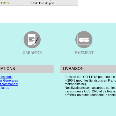
FFERTS
+ 9 € de frais de port
GARANTIE
PAIEMENT
MATIONS
LIVRAISON
mes nous
Frais de port OFFERTS pour toute
ns Générales
> 290 € (pour les livraisons en Fran
 commander
métropolitaine).
ffaires
Nos livraisons sont assurées par les
transporteurs GLS, DPD et La Poste.
préférez un autre transporteur, cont