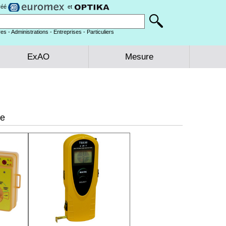
gréé
et
es - Administrations - Entreprises - Particuliers
ExAO
Mesure
ue